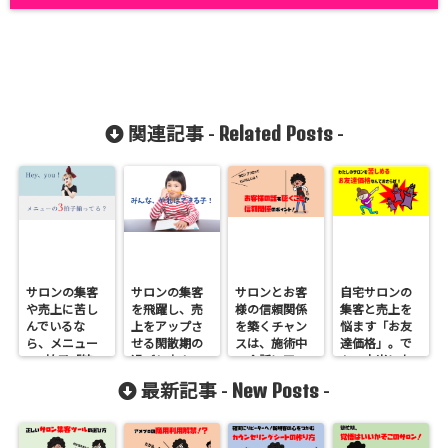
Related Posts
関連記事 -
-
サロンの集客
サロンの集客
サロンとお客
自宅サロンの
や売上に苦し
を飛躍し、売
様の信頼関係
集客と売上を
んでいるな
上をアップさ
を築くチャン
悩ます「お友
ら、メニュー
せる閑散期の
スは、施術中
達価格」。で
の3拍子「絞っ
過ごし方！
の会話にア
も、本当に友
て」「確認」
リ！ポイント
達？スパッと
New Posts
最新記事 -
-
「継続性」に
は１つだけ徹
気持ちよく切
ついて考えて
底的に「聴く
っちゃいまし
みよう！
こと」
ょう！