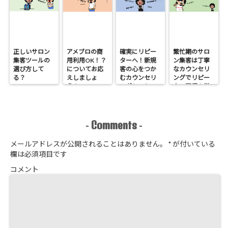
正しいサロン
アメブロの商
確実にリピー
繁忙期のサロ
集客ツールの
用利用OK！？
ターへ！新規
ン集客は丁寧
選び方して
についてお応
客の心をつか
なカウンセリ
る？
えしましょ
むカウンセリ
ングでリピー
う！
ングシートの
ター獲得！覚
作り方
悟はいいか、
そこのサロン
Comments
-
-
メールアドレスが公開されることはありません。
*
が付いている
欄は必須項目です
コメント