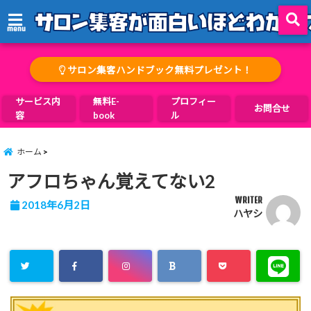
menu
サロン集客ハンドブック無料プレゼント！
サービス内
無料E-
プロフィー
お問合せ
容
book
ル
ホーム
アフロちゃん覚えてない2
WRITER
2018年6月2日
ハヤシ