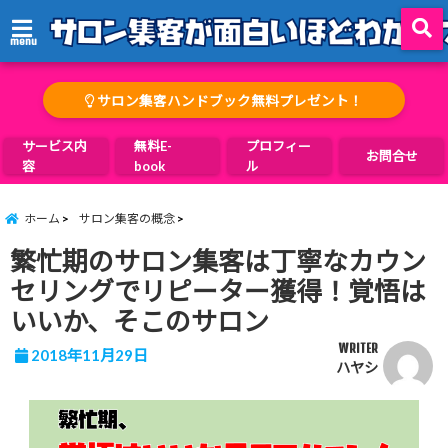
menu
サロン集客ハンドブック無料プレゼント！
サービス内
無料E-
プロフィー
お問合せ
容
book
ル
ホーム
サロン集客の概念
繁忙期のサロン集客は丁寧なカウン
セリングでリピーター獲得！覚悟は
いいか、そこのサロン
WRITER
2018年11月29日
ハヤシ