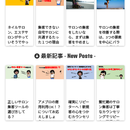
ネイルサロ
集客できない
サロンの集客
サロンの集客
ン、エステサ
自宅サロンに
をしたいな
を改善する際
ロンがやって
共通するたっ
ら、まずは集
は、3つの要素
いそうでやっ
た１つの理由
客をやめまし
を中心にバラ
ていない集
ょう！
ンスを考える
客、経営のコ
こと
New Posts
最新記事 -
-
ツ
正しいサロン
アメブロの商
確実にリピー
繁忙期のサロ
集客ツールの
用利用OK！？
ターへ！新規
ン集客は丁寧
選び方して
についてお応
客の心をつか
なカウンセリ
る？
えしましょ
むカウンセリ
ングでリピー
う！
ングシートの
ター獲得！覚
作り方
悟はいいか、