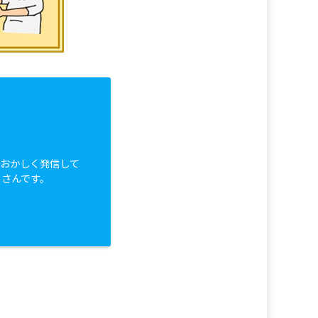
白おかしく発信して
っさんです。