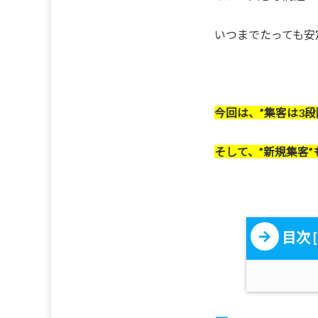
いつまでたっても安
今回は、”集客は3段
そして、”新規集客
目次
[