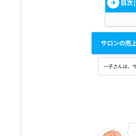
目次
[
サロンの売
一子さんは、