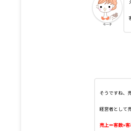
今一子
そうですね、
経営者として
売上＝客数×客