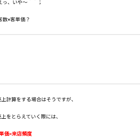
えっ、いや～＾＾；
客数×客単価？
売上計算をする場合はそうですが、
売上をとらえていく際には、
単価×来店頻度