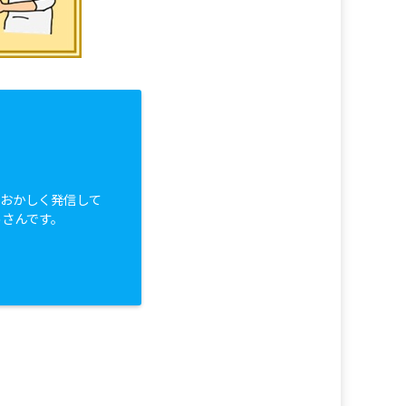
白おかしく発信して
っさんです。