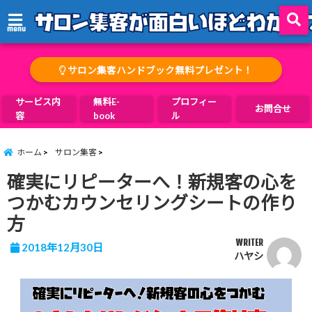
menu
サロン集客ハンドブック無料プレゼント！
サービス内
無料E-
プロフィー
お問合せ
容
book
ル
ホーム
サロン集客
確実にリピーターへ！新規客の心を
つかむカウンセリングシートの作り
方
WRITER
2018年12月30日
ハヤシ