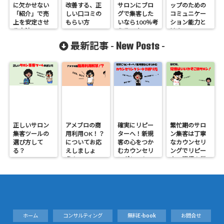
に欠かせない
改善する、正
サロンにブロ
ップのための
「紹介」で売
しい口コミの
グで集客した
コミュニケー
上を安定させ
もらい方
いなら100％考
ション能力と
る方法
えるべきこ
は？
と！
New Posts
最新記事 -
-
正しいサロン
アメブロの商
確実にリピー
繁忙期のサロ
集客ツールの
用利用OK！？
ターへ！新規
ン集客は丁寧
選び方して
についてお応
客の心をつか
なカウンセリ
る？
えしましょ
むカウンセリ
ングでリピー
う！
ングシートの
ター獲得！覚
作り方
悟はいいか、
そこのサロン
ホーム
コンサルティング
無料E-book
お問合せ