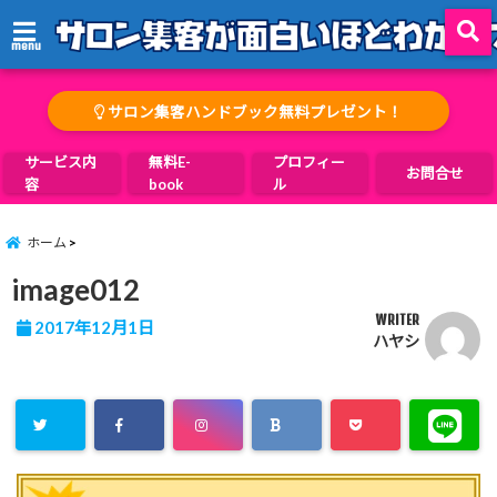
menu
サロン集客ハンドブック無料プレゼント！
サービス内
無料E-
プロフィー
お問合せ
容
book
ル
ホーム
image012
WRITER
2017年12月1日
ハヤシ