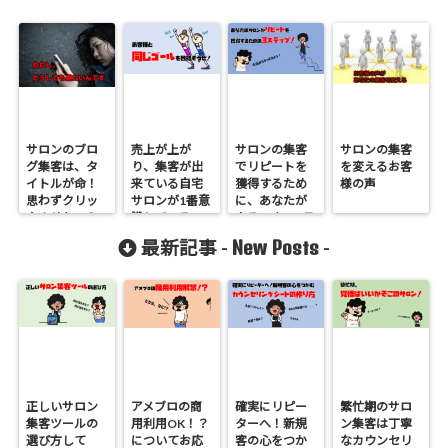
サロンのブロ
売上が上が
サロンの集客
サロンの集客
グ集客は、タ
り、集客が出
でリピートを
を変えるお客
イトルが命！
来ている自宅
獲得するため
様の声
思わずクリッ
サロンが1番意
に、あなたが
クさせちゃえ
識しているこ
やるべき3ステ
とは？明日か
ップ！
New Posts
最新記事 -
-
ら、あなたも
変われます！
正しいサロン
アメブロの商
確実にリピー
繁忙期のサロ
集客ツールの
用利用OK！？
ターへ！新規
ン集客は丁寧
選び方して
についてお応
客の心をつか
なカウンセリ