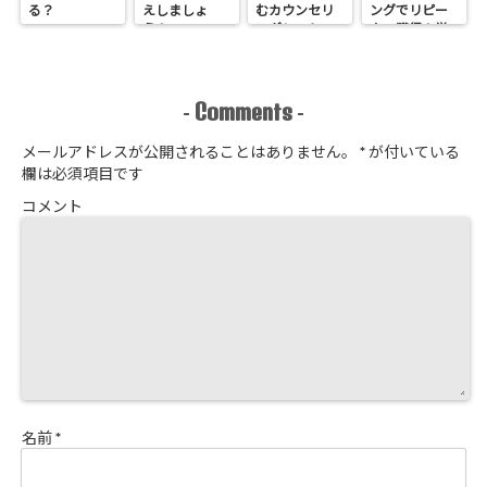
る？
えしましょ
むカウンセリ
ングでリピー
う！
ングシートの
ター獲得！覚
作り方
悟はいいか、
そこのサロン
Comments
-
-
メールアドレスが公開されることはありません。
*
が付いている
欄は必須項目です
コメント
名前
*