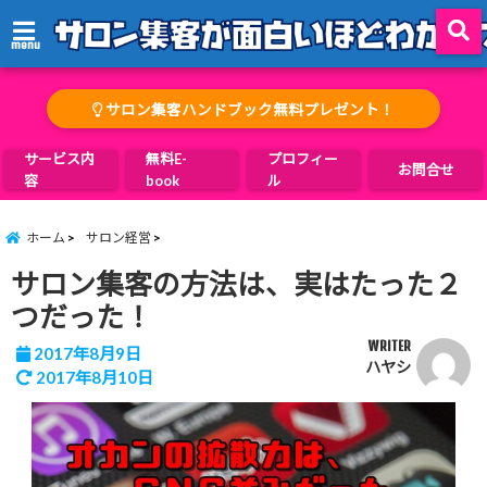
menu
サロン集客ハンドブック無料プレゼント！
サービス内
無料E-
プロフィー
お問合せ
容
book
ル
ホーム
サロン経営
サロン集客の方法は、実はたった２
つだった！
WRITER
2017年8月9日
ハヤシ
2017年8月10日