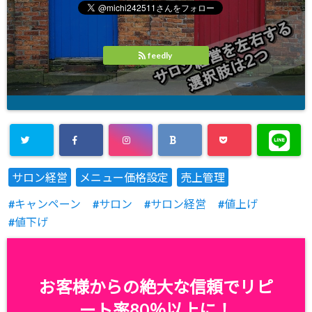
feedly
サロン経営
メニュー価格設定
売上管理
キャンペーン
サロン
サロン経営
値上げ
値下げ
お客様からの絶大な信頼でリピ
ート率80％以上に！