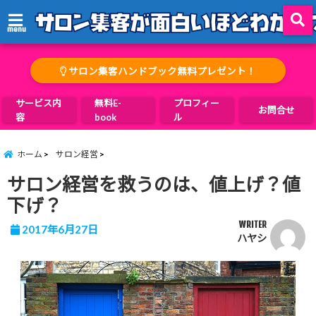
menu
サロン集客ハンドブック無料プレゼント！
サービス内
無料E-
プロフィー
お問合せ
容
book
ル
ホーム
サロン経営
サロン経営を救うのは、値上げ？値
下げ？
WRITER
2017年6月27日
ハヤシ