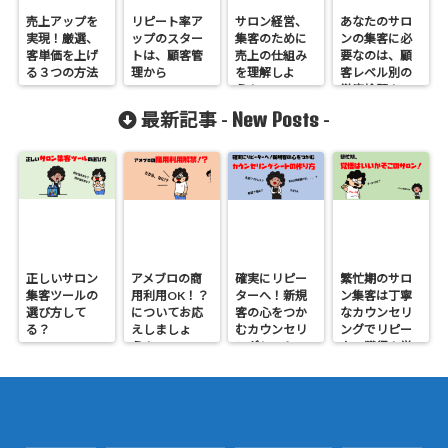
売上アップを
リピート率ア
サロン経営、
あなたのサロ
実現！厳選、
ップのスター
集客のために
ンの集客に必
客単価を上げ
トは、顧客管
売上の仕組み
要なのは、顧
る３つの方法
理から
を理解しよ
客レベル別の
う！
徹底検証！
New Posts
最新記事 -
-
正しいサロン
アメブロの商
確実にリピー
繁忙期のサロ
集客ツールの
用利用OK！？
ターへ！新規
ン集客は丁寧
選び方して
についてお応
客の心をつか
なカウンセリ
る？
えしましょ
むカウンセリ
ングでリピー
う！
ングシートの
ター獲得！覚
作り方
悟はいいか、
そこのサロン