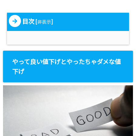
目次
[
]
非表示
やって良い値下げとやったちゃダメな値
下げ