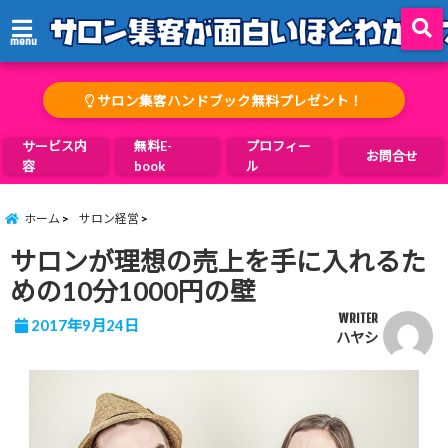
menu
サロン集客ハンドブック無料プレゼント！
サービス内
無料E-
プロフィー
お問合せ
容
book
ル
ホーム
サロン経営
サロンが理想の売上を手に入れるた
めの10分1000円の壁
WRITER
2017年9月24日
ハヤシ