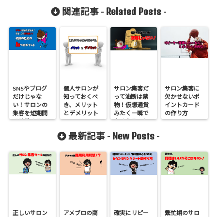
Related Posts
関連記事 -
-
SNSやブログ
個人サロンが
サロン集客だ
サロン集客に
だけじゃな
知っておくべ
って油断は禁
欠かせないポ
い！サロンの
き、メリット
物！仮想通貨
イントカード
集客を短期間
とデメリット
みたく一瞬で
の作り方
で改善するチ
なくなること
ラシ作成の６
だって…失客の
New Posts
最新記事 -
-
つポイント！
予防してます
か？
正しいサロン
アメブロの商
確実にリピー
繁忙期のサロ