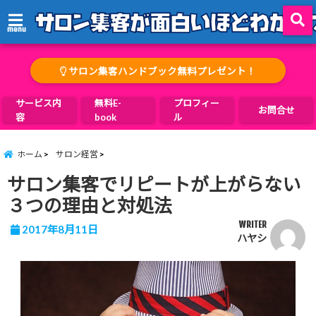
menu
サロン集客ハンドブック無料プレゼント！
サービス内
無料E-
プロフィー
お問合せ
容
book
ル
ホーム
サロン経営
サロン集客でリピートが上がらない
３つの理由と対処法
WRITER
2017年8月11日
ハヤシ