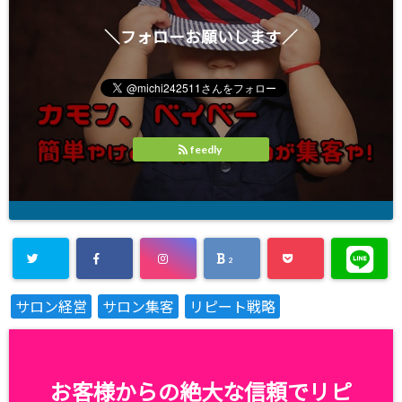
＼フォローお願いします／
feedly
2
サロン経営
サロン集客
リピート戦略
お客様からの絶大な信頼でリピ