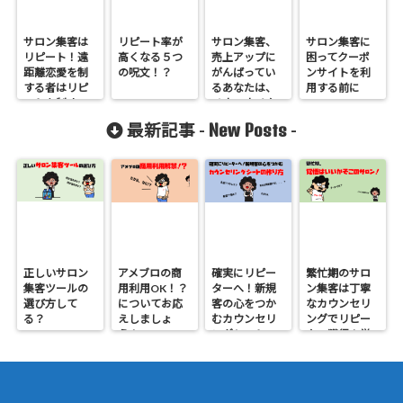
サロン集客は
リピート率が
サロン集客、
サロン集客に
リピート！遠
高くなる５つ
売上アップに
困ってクーポ
距離恋愛を制
の呪文！？
がんばってい
ンサイトを利
する者はリピ
るあなたは、
用する前に
ートを制す
ノウハウメタ
ボなのかもし
New Posts
最新記事 -
-
れない！？解
消するために
はじめるたっ
た１つのこと
正しいサロン
アメブロの商
確実にリピー
繁忙期のサロ
集客ツールの
用利用OK！？
ターへ！新規
ン集客は丁寧
選び方して
についてお応
客の心をつか
なカウンセリ
る？
えしましょ
むカウンセリ
ングでリピー
う！
ングシートの
ター獲得！覚
作り方
悟はいいか、
そこのサロン