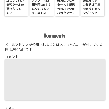
正しいサロン
アメブロの商
確実にリピー
繁忙期のサロ
集客ツールの
用利用OK！？
ターへ！新規
ン集客は丁寧
選び方して
についてお応
客の心をつか
なカウンセリ
る？
えしましょ
むカウンセリ
ングでリピー
う！
ングシートの
ター獲得！覚
作り方
悟はいいか、
そこのサロン
Comments
-
-
メールアドレスが公開されることはありません。
*
が付いている
欄は必須項目です
コメント
名前
*