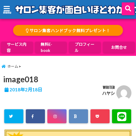
menu
サロン集客ハンドブック無料プレゼント！
サービス内
無料E-
プロフィー
お問合せ
容
book
ル
ホーム
image018
WRITER
2018年2月18日
ハヤシ