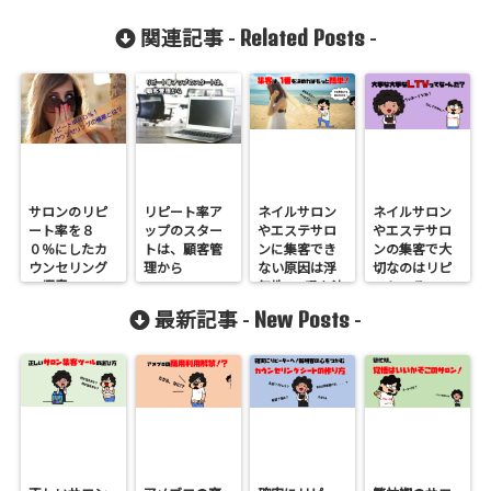
Related Posts
関連記事 -
-
サロンのリピ
リピート率ア
ネイルサロン
ネイルサロン
ート率を８
ップのスター
やエステサロ
やエステサロ
０％にしたカ
トは、顧客管
ンに集客でき
ンの集客で大
ウンセリング
理から
ない原因は浮
切なのはリピ
の極意
気性。1番を決
ート。そのこ
めればもっと
とが理解でき
New Posts
最新記事 -
-
簡単！
るライフタイ
ムバリューを
ご存知です
か？