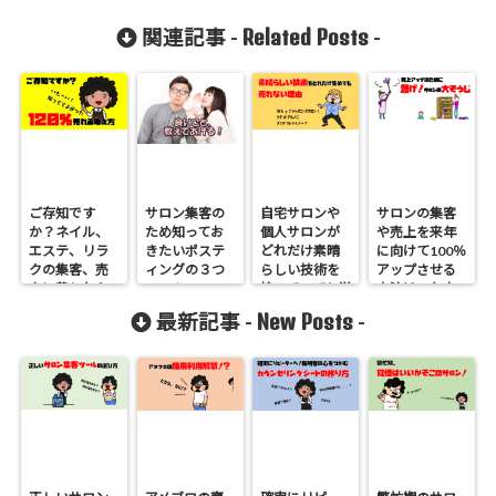
Related Posts
関連記事 -
-
ご存知です
サロン集客の
自宅サロンや
サロンの集客
か？ネイル、
ため知ってお
個人サロンが
や売上を来年
エステ、リラ
きたいポステ
どれだけ素晴
に向けて100％
クの集客、売
ィングの３つ
らしい技術を
アップさせる
上に苦しむあ
のコツ
持っていても単
方法は、年末
なたが、120％
価アップ、集
の大掃除！
New Posts
最新記事 -
-
売れる考え方
客アップにつ
ながらな
い！？たった
１つの理由