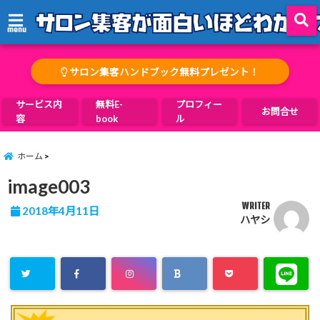
menu
サロン集客ハンドブック無料プレゼント！
サービス内
無料E-
プロフィー
お問合せ
容
book
ル
ホーム
image003
WRITER
2018年4月11日
ハヤシ