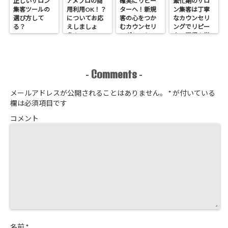
正しいサロン
アメブロの商
確実にリピー
繁忙期のサロ
集客ツールの
用利用OK！？
ターへ！新規
ン集客は丁寧
選び方して
についてお応
客の心をつか
なカウンセリ
る？
えしましょ
むカウンセリ
ングでリピー
う！
ングシートの
ター獲得！覚
作り方
悟はいいか、
そこのサロン
Comments
-
-
メールアドレスが公開されることはありません。
*
が付いている
欄は必須項目です
コメント
名前
*