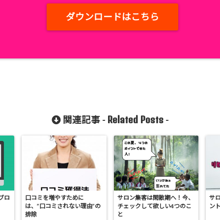
ダウンロードはこちら
Related Posts
関連記事 -
-
ブロ
口コミを増やすために
サロン集客は閑散期へ！今、
サ
は、”口コミされない理由”の
チェックして欲しい4つのこ
ン
排除
と