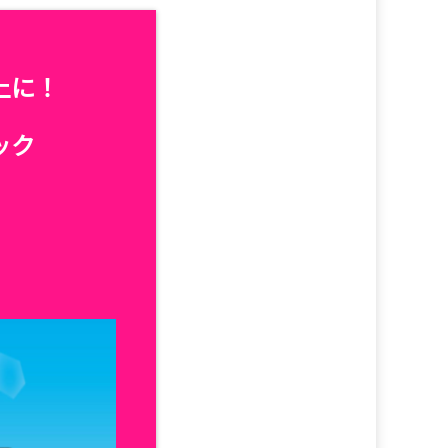
上に！
ック