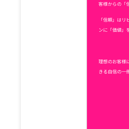
客様からの「
「信頼」はリ
ンに「価値」
理想のお客様
きる自信の一