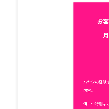
お客
月
ハヤシの経験
内容。
何一つ特別な