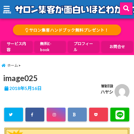
menu
サロン集客ハンドブック無料プレゼント！
サービス内
無料E-
プロフィー
お問合せ
容
book
ル
ホーム
image025
WRITER
2018年5月16日
ハヤシ