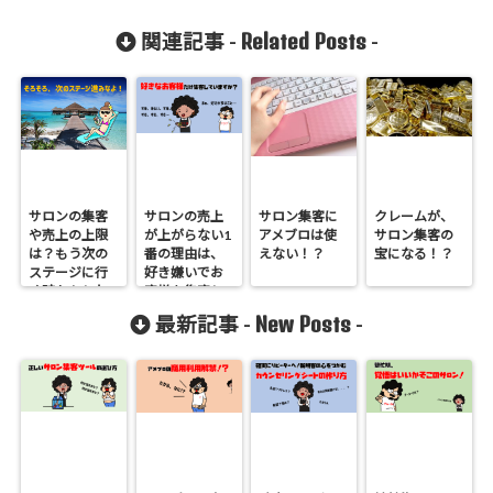
Related Posts
関連記事 -
-
サロンの集客
サロンの売上
サロン集客に
クレームが、
や売上の上限
が上がらない1
アメブロは使
サロン集客の
は？もう次の
番の理由は、
えない！？
宝になる！？
ステージに行
好き嫌いでお
く時かもしれ
客様を集客し
ません
ないから！？
New Posts
最新記事 -
-