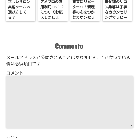
正しいサロン
アメブロの商
確実にリピー
繁忙期のサロ
集客ツールの
用利用OK！？
ターへ！新規
ン集客は丁寧
選び方して
についてお応
客の心をつか
なカウンセリ
る？
えしましょ
むカウンセリ
ングでリピー
う！
ングシートの
ター獲得！覚
作り方
悟はいいか、
そこのサロン
Comments
-
-
メールアドレスが公開されることはありません。
*
が付いている
欄は必須項目です
コメント