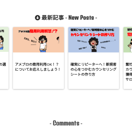
New Posts
最新記事 -
-
の選
アメブロの商用利用OK！？
確実にリピーターへ！新規客
繁
についてお応えしましょう！
の心をつかむカウンセリング
カ
シートの作り方
獲
サ
Comments
-
-