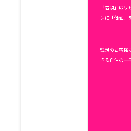
「信頼」はリ
ンに「価値」
理想のお客様
きる自信の一