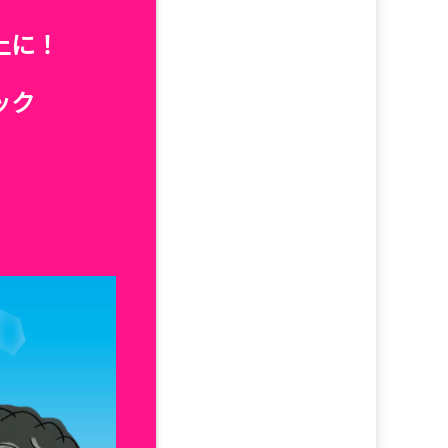
上に！
ック