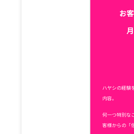
お客
月
ハヤシの経験
内容。
何一つ特別な
客様からの「