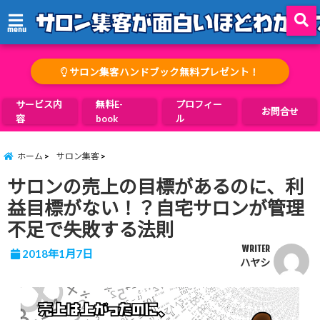
menu
サロン集客ハンドブック無料プレゼント！
サービス内
無料E-
プロフィー
お問合せ
容
book
ル
ホーム
サロン集客
サロンの売上の目標があるのに、利
益目標がない！？自宅サロンが管理
不足で失敗する法則
WRITER
2018年1月7日
ハヤシ