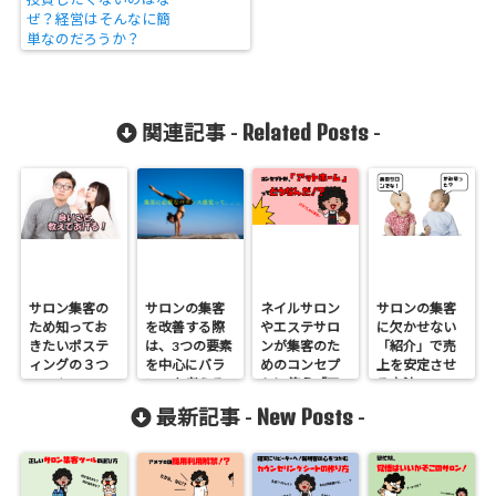
ぜ？経営はそんなに簡
単なのだろうか？
Related Posts
関連記事 -
-
サロン集客の
サロンの集客
ネイルサロン
サロンの集客
ため知ってお
を改善する際
やエステサロ
に欠かせない
きたいポステ
は、3つの要素
ンが集客のた
「紹介」で売
ィングの３つ
を中心にバラ
めのコンセプ
上を安定させ
のコツ
ンスを考える
トに使う「ア
る方法
こと
ットホー
New Posts
最新記事 -
-
ム」。全然強
みにならない
理由って？