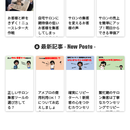
お客様と絆を
自宅サロンに
サロンの集客
サロンの売上
きずく！ニュ
期待値の低い
を変えるお客
を簡単にアッ
ースレター大
お客様を集客
様の声
プ！明日から
作戦
してしまっ
できる単価ア
た！？そんな
ップ法
お客様をリピ
New Posts
最新記事 -
-
ーターにする
たった1つの方
法
正しいサロン
アメブロの商
確実にリピー
繁忙期のサロ
集客ツールの
用利用OK！？
ターへ！新規
ン集客は丁寧
選び方して
についてお応
客の心をつか
なカウンセリ
る？
えしましょ
むカウンセリ
ングでリピー
う！
ングシートの
ター獲得！覚
作り方
悟はいいか、
そこのサロン