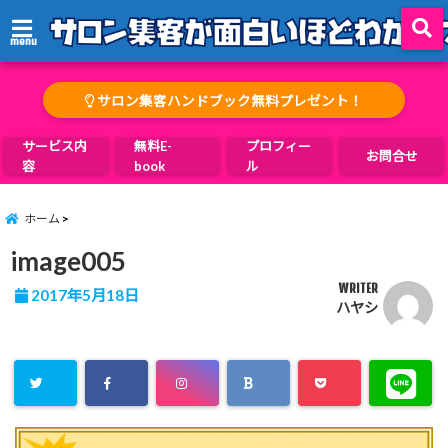
menu
サロン集客ハンドブック無料プレゼント！
サービス内
無料E-
プロフィー
お問合せ
容
book
ル
ホーム
image005
WRITER
2017年5月18日
ハヤシ