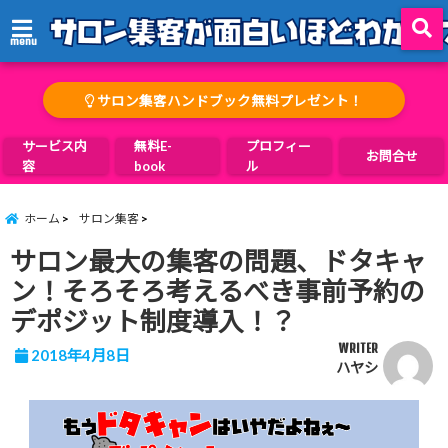
menu
サロン集客ハンドブック無料プレゼント！
サービス内
無料E-
プロフィー
お問合せ
容
book
ル
ホーム
サロン集客
サロン最大の集客の問題、ドタキャ
ン！そろそろ考えるべき事前予約の
デポジット制度導入！？
WRITER
2018年4月8日
ハヤシ