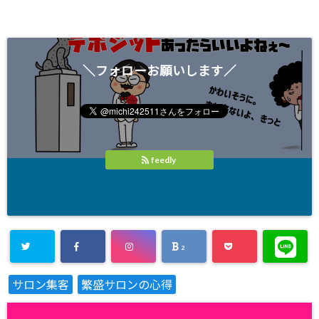
＼フォローお願いします／
feedly
2
サロン集客
繁盛サロンの心得