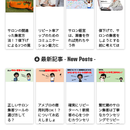
サロンの間違
リピート率ア
サロン経営
値下げで、サ
った集客方
ップのための
は、肩書を作
ロンの集客を
法！？値下げ
コミュニケー
れば売れちや
しようとする
による3つの罠
ション能力と
う件
前に考えてほ
は？
しいこと
New Posts
最新記事 -
-
正しいサロン
アメブロの商
確実にリピー
繁忙期のサロ
集客ツールの
用利用OK！？
ターへ！新規
ン集客は丁寧
選び方して
についてお応
客の心をつか
なカウンセリ
る？
えしましょ
むカウンセリ
ングでリピー
う！
ングシートの
ター獲得！覚
作り方
悟はいいか、