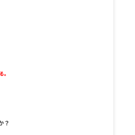
る。
か？