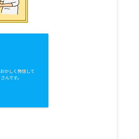
白おかしく発信して
っさんです。