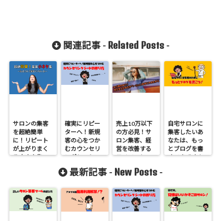
Related Posts
関連記事 -
-
サロンの集客
確実にリピー
売上10万以下
自宅サロンに
を超絶簡単
ターへ！新規
の方必見！サ
集客したいあ
に！リピート
客の心をつか
ロン集客、経
なたは、もっ
が上がりまく
むカウンセリ
営を改善する
とブログを書
る小ネタ集
ングシートの
モチベーショ
くべきです！
作り方
ン
New Posts
最新記事 -
-