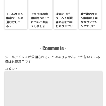
正しいサロン
アメブロの商
確実にリピー
繁忙期のサロ
集客ツールの
用利用OK！？
ターへ！新規
ン集客は丁寧
選び方して
についてお応
客の心をつか
なカウンセリ
る？
えしましょ
むカウンセリ
ングでリピー
う！
ングシートの
ター獲得！覚
作り方
悟はいいか、
そこのサロン
Comments
-
-
メールアドレスが公開されることはありません。
*
が付いている
欄は必須項目です
コメント