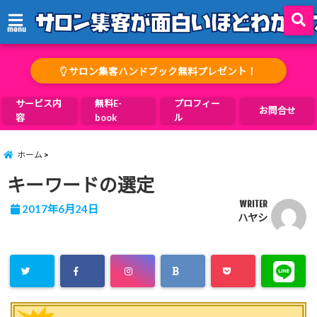
menu
サロン集客ハンドブック無料プレゼント！
サービス内
無料E-
プロフィー
お問合せ
容
book
ル
ホーム
キーワードの選定
WRITER
2017年6月24日
ハヤシ