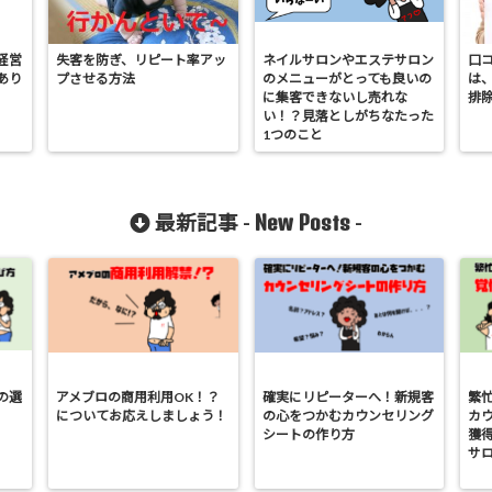
経営
失客を防ぎ、リピート率アッ
ネイルサロンやエステサロン
口
あり
プさせる方法
のメニューがとっても良いの
は、
に集客できないし売れな
排
い！？見落としがちなたった
1つのこと
New Posts
最新記事 -
-
の選
アメブロの商用利用OK！？
確実にリピーターへ！新規客
繁
についてお応えしましょう！
の心をつかむカウンセリング
カ
シートの作り方
獲
サ