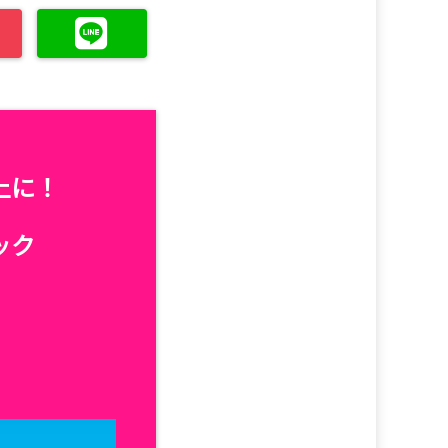
上に！
ック