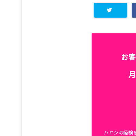
お客
月
ハヤシの経験