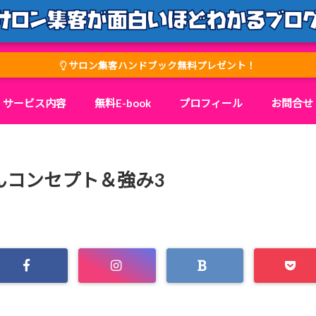
サロン集客ハンドブック無料プレゼント！
サービス内容
無料E-book
プロフィール
お問合せ
んコンセプト＆強み3