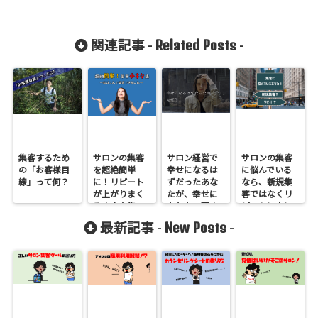
Related Posts
関連記事 -
-
集客するため
サロンの集客
サロン経営で
サロンの集客
の「お客様目
を超絶簡単
幸せになるは
に悩んでいる
線」って何？
に！リピート
ずだったあな
なら、新規集
が上がりまく
たが、幸せに
客ではなくリ
る小ネタ集
なれない理由
ピートに力に
いれる理由を
New Posts
最新記事 -
-
徹底解説！