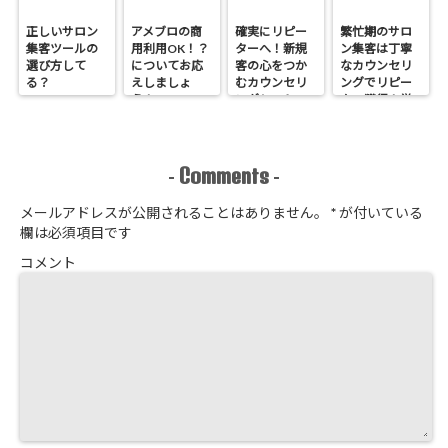
正しいサロン
アメブロの商
確実にリピー
繁忙期のサロ
集客ツールの
用利用OK！？
ターへ！新規
ン集客は丁寧
選び方して
についてお応
客の心をつか
なカウンセリ
る？
えしましょ
むカウンセリ
ングでリピー
う！
ングシートの
ター獲得！覚
作り方
悟はいいか、
そこのサロン
Comments
-
-
メールアドレスが公開されることはありません。
*
が付いている
欄は必須項目です
コメント