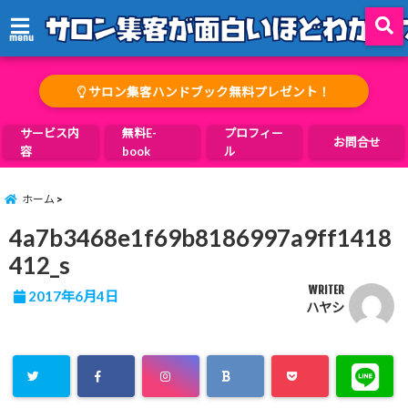
menu
サロン集客ハンドブック無料プレゼント！
サービス内
無料E-
プロフィー
お問合せ
容
book
ル
ホーム
4a7b3468e1f69b8186997a9ff1418
412_s
WRITER
2017年6月4日
ハヤシ