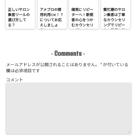
正しいサロン
アメブロの商
確実にリピー
繁忙期のサロ
集客ツールの
用利用OK！？
ターへ！新規
ン集客は丁寧
選び方して
についてお応
客の心をつか
なカウンセリ
る？
えしましょ
むカウンセリ
ングでリピー
う！
ングシートの
ター獲得！覚
作り方
悟はいいか、
そこのサロン
Comments
-
-
メールアドレスが公開されることはありません。
*
が付いている
欄は必須項目です
コメント