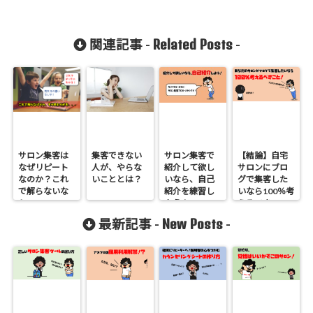
Related Posts
関連記事 -
-
サロン集客は
集客できない
サロン集客で
【結論】自宅
なぜリピート
人が、やらな
紹介して欲し
サロンにブロ
なのか？これ
いこととは？
いなら、自己
グで集客した
で解らないな
紹介を練習し
いなら100％考
ら．．．
よう！
えるべきこ
と！
New Posts
最新記事 -
-