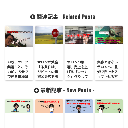
Related Posts
関連記事 -
-
いざ、サロン
サロンが繁盛
サロンの集
集客できない
集客！と、そ
する条件は、
客、売上を上
サロンへ、最
の前に５分で
リピートの獲
げる「キッカ
短で売上をア
できる市場調
得と失客を防
ケ」作りして
ップさせる方
査
ぐこと
いますか？
法
New Posts
最新記事 -
-