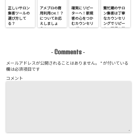
正しいサロン
アメブロの商
確実にリピー
繁忙期のサロ
集客ツールの
用利用OK！？
ターへ！新規
ン集客は丁寧
選び方して
についてお応
客の心をつか
なカウンセリ
る？
えしましょ
むカウンセリ
ングでリピー
う！
ングシートの
ター獲得！覚
作り方
悟はいいか、
そこのサロン
Comments
-
-
メールアドレスが公開されることはありません。
*
が付いている
欄は必須項目です
コメント