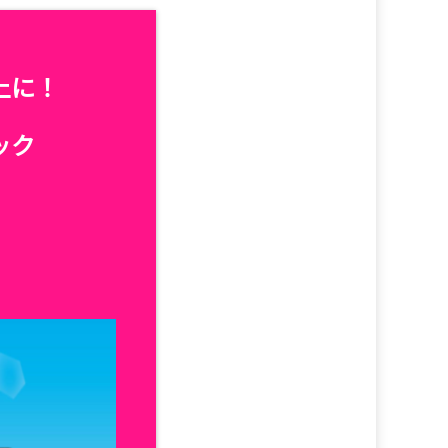
上に！
ック