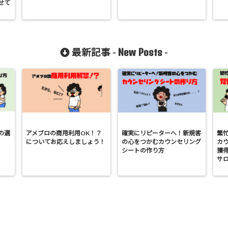
せて
New Posts
最新記事 -
-
の選
アメブロの商用利用OK！？
確実にリピーターへ！新規客
繁
についてお応えしましょう！
の心をつかむカウンセリング
カ
シートの作り方
獲
サ