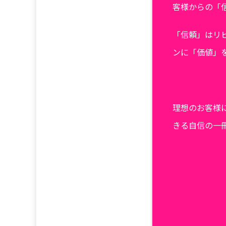
客様からの「
「信頼」はリ
ンに「価値」
理想のお客様
きる自信の一