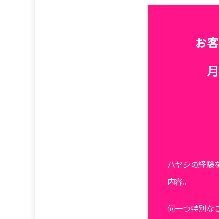
お客
月
ハヤシの経験
内容。
何一つ特別な