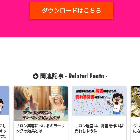
ダウンロードはこちら
Related Posts
関連記事 -
-
にし
サロン集客におけるミラーリ
サロン経営は、肩書を作れば
ク
持っ
ングの効果とは
売れちやう件
に
なた