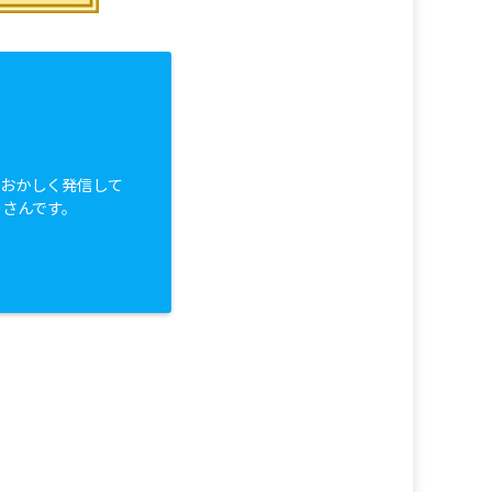
白おかしく発信して
っさんです。