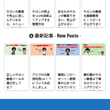
サロンの集客
サロンの売上
あなたのサロ
サロンの集客
や売上に苦し
を120％効率よ
ンが集客でき
を超絶簡単
んでいるな
くアップする
ない、売上が
に！リピート
ら、メニュー
管理方法
上がらない
が上がりまく
の3拍子「絞っ
時、まず考え
る小ネタ集
て」「確認」
るべき3つのこ
New Posts
最新記事 -
-
「継続性」に
と
ついて考えて
みよう！
正しいサロン
アメブロの商
確実にリピー
繁忙期のサロ
集客ツールの
用利用OK！？
ターへ！新規
ン集客は丁寧
選び方して
についてお応
客の心をつか
なカウンセリ
る？
えしましょ
むカウンセリ
ングでリピー
う！
ングシートの
ター獲得！覚
作り方
悟はいいか、
そこのサロン