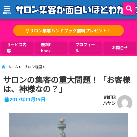
menu
サロン集客ハンドブック無料プレゼント！
サービス内
無料E-
プロフィー
お問合せ
容
book
ル
ホーム
サロン経営
サロンの集客の重大問題！「お客様
は、神様なの？」
WRITER
2017年11月19日
ハヤシ