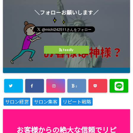
＼フォローお願いします／
feedly
2
サロン経営
サロン集客
リピート戦略
お客様からの絶大な信頼でリピ