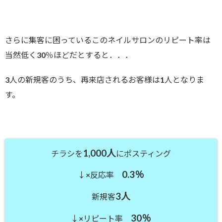
さらに集客に困っているこのネイルサロンのリピート率は
当然低く30％ほどだとすると．．．
3人の新規客のうち、再来店されるお客様は1人となりま
す。
1,000人
チラシを
にポスティング
0.3％
↓×反応率
3人
新規客
30％
↓×リピート率