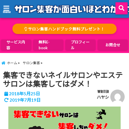
menu
サロン集客ハンドブック無料プレゼント！
サービス内
無料E-
プロフィー
お問合せ
容
book
ル
ホーム
サロン集客
集客できないネイルサロンやエステ
サロンは集客してはダメ！
WRITER
2018年5月25日
ハヤシ
2019年7月19日