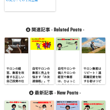
の見方！その１売上編
Related Posts
関連記事 -
-
サロンの経
自宅サロンの
自宅サロンや
サロン集客は
営、集客を改
集客と売上を
個人サロンの
リピート！遠
善する正しい
悩ます「お友
経営や集客
距離恋愛を制
自己投資の仕
達価格」。で
は、ひょっこ
する者はリピ
方
も、本当に友
り成功するも
ートを制す
達？スパッと
のではありま
New Posts
最新記事 -
-
気持ちよく切
せん。成功す
っちゃいまし
るために守る
ょう！
べき3つのルー
ル！