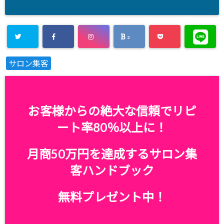
2
サロン集客
お客様からの絶大な信頼でリピ
ート率80％以上に！
月商50万円を達成するサロン集
客ハンドブック
無料プレゼント中！