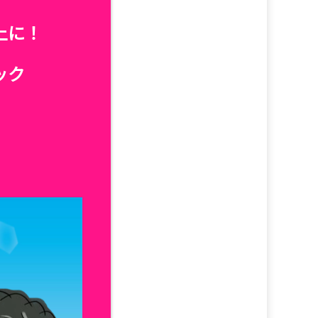
上に！
ック