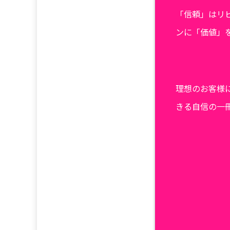
「信頼」はリ
ンに「価値」
理想のお客様
きる自信の一