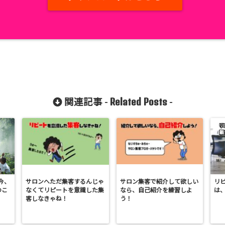
Related Posts
関連記事 -
-
今、
サロンへただ集客するんじゃ
サロン集客で紹介して欲しい
リ
のこ
なくてリピートを意識した集
なら、自己紹介を練習しよ
は
客しなきゃね！
う！