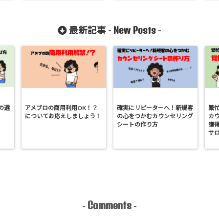
New Posts
最新記事 -
-
の選
アメブロの商用利用OK！？
確実にリピーターへ！新規客
繁
についてお応えしましょう！
の心をつかむカウンセリング
カ
シートの作り方
獲
サ
Comments
-
-