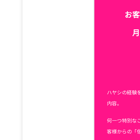
お客
月
ハヤシの経験
内容。
何一つ特別な
客様からの「