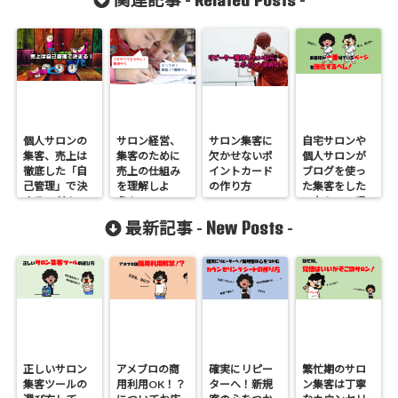
関連記事 -
-
個人サロンの
サロン経営、
サロン集客に
自宅サロンや
集客、売上は
集客のために
欠かせないポ
個人サロンが
徹底した「自
売上の仕組み
イントカード
ブログを使っ
己管理」で決
を理解しよ
の作り方
た集客をした
まるのだ！
う！
いなら、一番
見られる〇〇
New Posts
最新記事 -
-
のページを強
化しよう！
正しいサロン
アメブロの商
確実にリピー
繁忙期のサロ
集客ツールの
用利用OK！？
ターへ！新規
ン集客は丁寧