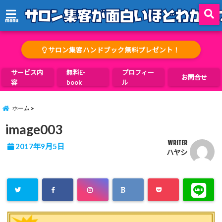
menu
サロン集客ハンドブック無料プレゼント！
サービス内
無料E-
プロフィー
お問合せ
容
book
ル
ホーム
image003
WRITER
2017年9月5日
ハヤシ