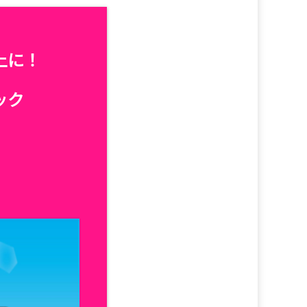
上に！
ック