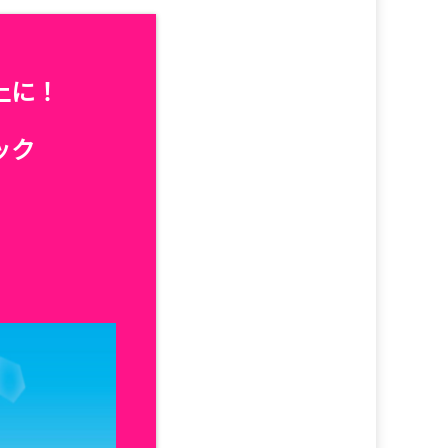
上に！
ック