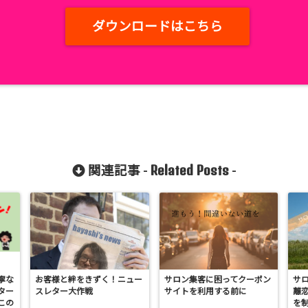
ダウンロードはこちら
Related Posts
関連記事 -
-
寧な
お客様と絆をきずく！ニュー
サロン集客に困ってクーポン
サ
ター
スレター大作戦
サイトを利用する前に
離
この
を