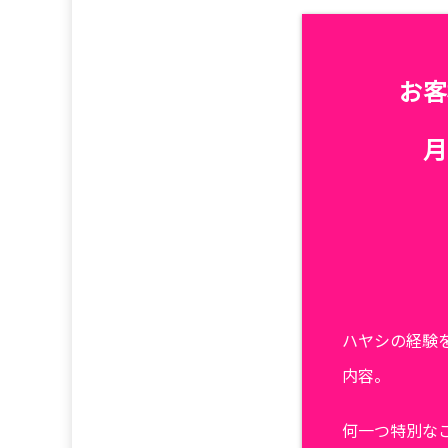
お客
月
ハヤシの経験
内容。
何一つ特別な