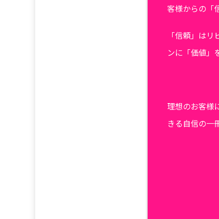
客様からの「
「信頼」はリ
ンに「価値」
理想のお客様
きる自信の一