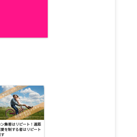
ロン集客はリピート！遠距
恋愛を制する者はリピート
制す