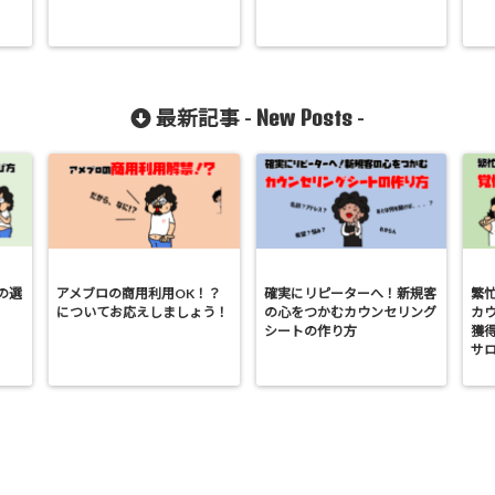
New Posts
最新記事 -
-
の選
アメブロの商用利用OK！？
確実にリピーターへ！新規客
繁
についてお応えしましょう！
の心をつかむカウンセリング
カ
シートの作り方
獲
サ