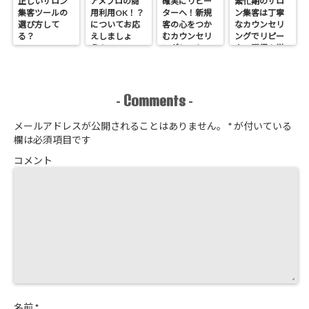
正しいサロン
アメブロの商
確実にリピー
繁忙期のサロ
集客ツールの
用利用OK！？
ターへ！新規
ン集客は丁寧
選び方して
についてお応
客の心をつか
なカウンセリ
る？
えしましょ
むカウンセリ
ングでリピー
う！
ングシートの
ター獲得！覚
作り方
悟はいいか、
そこのサロン
Comments
-
-
メールアドレスが公開されることはありません。
*
が付いている
欄は必須項目です
コメント
名前
*