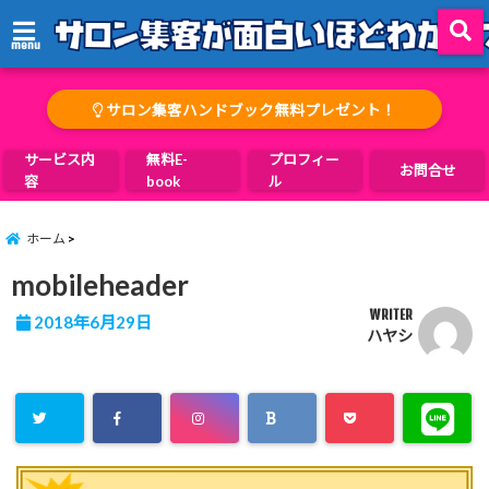
menu
サロン集客ハンドブック無料プレゼント！
サービス内
無料E-
プロフィー
お問合せ
容
book
ル
ホーム
mobileheader
WRITER
2018年6月29日
ハヤシ