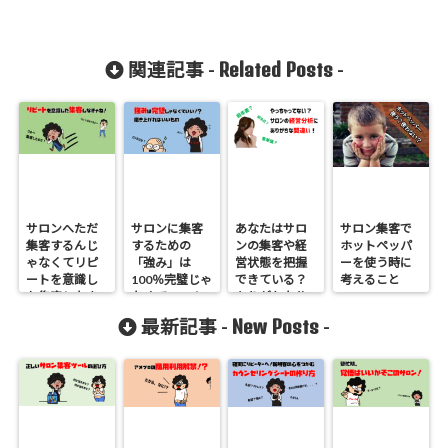
Related Posts
関連記事 -
-
サロンへただ
サロンに集客
あなたはサロ
サロン集客で
集客するんじ
するための
ンの集客や経
ホットペッパ
ゃなくてリピ
「強み」は
営状態を把握
ーを使う時に
ートを意識し
100％完璧じゃ
できている？
考えること
た集客しなき
なくていいん
ありがちな分
ゃね！
だぜ！
析の間違い
New Posts
最新記事 -
-