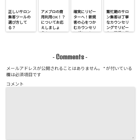
正しいサロン
アメブロの商
確実にリピー
繁忙期のサロ
集客ツールの
用利用OK！？
ターへ！新規
ン集客は丁寧
選び方して
についてお応
客の心をつか
なカウンセリ
る？
えしましょ
むカウンセリ
ングでリピー
う！
ングシートの
ター獲得！覚
作り方
悟はいいか、
そこのサロン
Comments
-
-
メールアドレスが公開されることはありません。
*
が付いている
欄は必須項目です
コメント