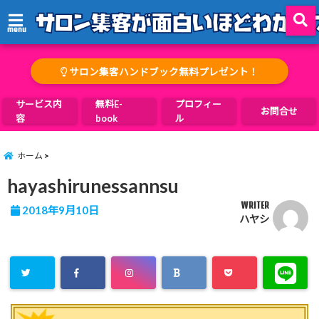
menu
サロン集客ハンドブック無料プレゼント！
サービス内
無料E-
プロフィー
お問合せ
容
book
ル
ホーム
hayashirunessannsu
WRITER
2018年9月10日
ハヤシ