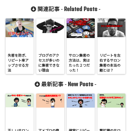
Related Posts
関連記事 -
-
失客を防ぎ、
ブログのアク
サロン集客の
リピートを左
リピート率ア
セスが多いの
方法は、実は
右するサロン
ップさせる方
に集客できな
たった２つだ
集客の本当の
法
い理由
った！
敵とは？
New Posts
最新記事 -
-
正しいサロン
アメブロの商
確実にリピー
繁忙期のサロ