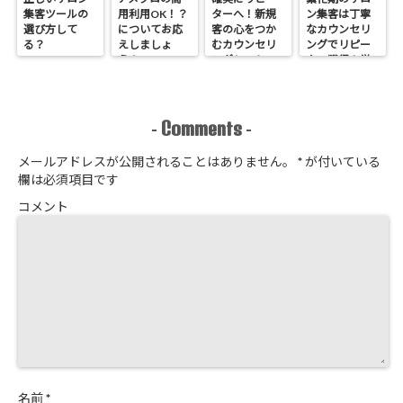
集客ツールの
用利用OK！？
ターへ！新規
ン集客は丁寧
選び方して
についてお応
客の心をつか
なカウンセリ
る？
えしましょ
むカウンセリ
ングでリピー
う！
ングシートの
ター獲得！覚
作り方
悟はいいか、
そこのサロン
Comments
-
-
メールアドレスが公開されることはありません。
*
が付いている
欄は必須項目です
コメント
名前
*