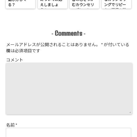
る？
えしましょ
むカウンセリ
ングでリピー
う！
ングシートの
ター獲得！覚
作り方
悟はいいか、
そこのサロン
Comments
-
-
メールアドレスが公開されることはありません。
*
が付いている
欄は必須項目です
コメント
名前
*