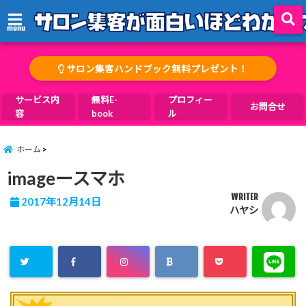
menu
サロン集客ハンドブック無料プレゼント！
サービス内
無料E-
プロフィー
お問合せ
容
book
ル
ホーム
imageースマホ
WRITER
2017年12月14日
ハヤシ