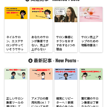
ネイルサロ
あなたのサロ
サロン集客に
サロン売上ア
ン、エステサ
ンが集客でき
チラシをおす
ップのための
ロンがやって
ない、売上が
すめする3つの
物販改善法！
いそうでやっ
上がらない
理由
ていない集
時、まず考え
客、経営のコ
るべき3つのこ
New Posts
最新記事 -
-
ツ
と
正しいサロン
アメブロの商
確実にリピー
繁忙期のサロ
集客ツールの
用利用OK！？
ターへ！新規
ン集客は丁寧
選び方して
についてお応
客の心をつか
なカウンセリ