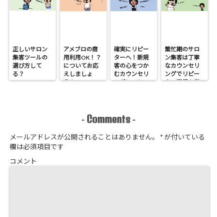
正しいサロン
アメブロの商
確実にリピー
繁忙期のサロ
集客ツールの
用利用OK！？
ターへ！新規
ン集客は丁寧
選び方して
についてお応
客の心をつか
なカウンセリ
る？
えしましょ
むカウンセリ
ングでリピー
う！
ングシートの
ター獲得！覚
作り方
悟はいいか、
そこのサロン
Comments
-
-
メールアドレスが公開されることはありません。
*
が付いている
欄は必須項目です
コメント