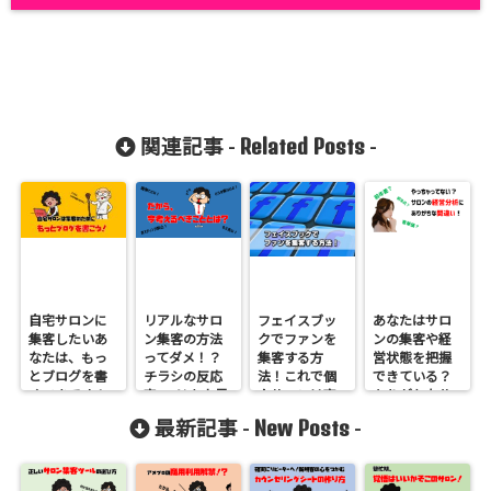
Related Posts
関連記事 -
-
自宅サロンに
リアルなサロ
フェイスブッ
あなたはサロ
集客したいあ
ン集客の方法
クでファンを
ンの集客や経
なたは、もっ
ってダメ！？
集客する方
営状態を把握
とブログを書
チラシの反応
法！これで個
できている？
くべきです！
率0.3％を上昇
人サロンは売
ありがちな分
させるために
れます
析の間違い
New Posts
最新記事 -
-
今考えるこ
と！