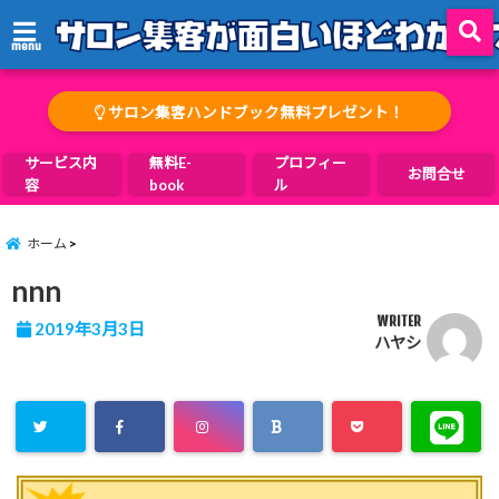
menu
サロン集客ハンドブック無料プレゼント！
サービス内
無料E-
プロフィー
お問合せ
容
book
ル
ホーム
nnn
WRITER
2019年3月3日
ハヤシ