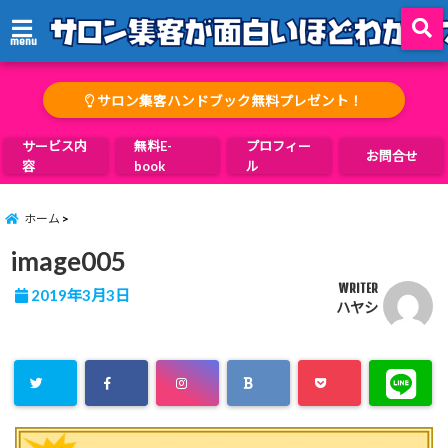
menu
サロン集客ハンドブック無料プレゼント！
サービス内
無料E-
プロフィー
お問合せ
容
book
ル
ホーム
image005
WRITER
2019年3月3日
ハヤシ