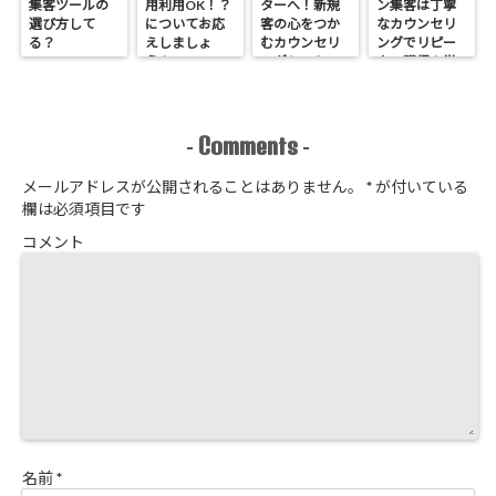
集客ツールの
用利用OK！？
ターへ！新規
ン集客は丁寧
選び方して
についてお応
客の心をつか
なカウンセリ
る？
えしましょ
むカウンセリ
ングでリピー
う！
ングシートの
ター獲得！覚
作り方
悟はいいか、
そこのサロン
Comments
-
-
メールアドレスが公開されることはありません。
*
が付いている
欄は必須項目です
コメント
名前
*