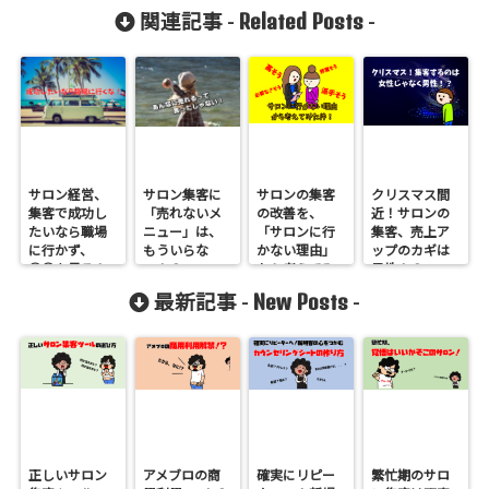
Related Posts
関連記事 -
-
サロン経営、
サロン集客に
サロンの集客
クリスマス間
集客で成功し
「売れないメ
の改善を、
近！サロンの
たいなら職場
ニュー」は、
「サロンに行
集客、売上ア
に行かず、
もういらな
かない理由」
ップのカギは
○○を見ろ！
い！？
から考えてみ
男性！？
た
New Posts
最新記事 -
-
正しいサロン
アメブロの商
確実にリピー
繁忙期のサロ