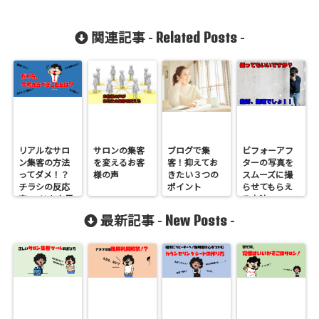
Related Posts
関連記事 -
-
リアルなサロ
サロンの集客
ブログで集
ビフォーアフ
ン集客の方法
を変えるお客
客！抑えてお
ターの写真を
ってダメ！？
様の声
きたい３つの
スムーズに撮
チラシの反応
ポイント
らせてもらえ
率0.3％を上昇
る方法
させるために
New Posts
最新記事 -
-
今考えるこ
と！