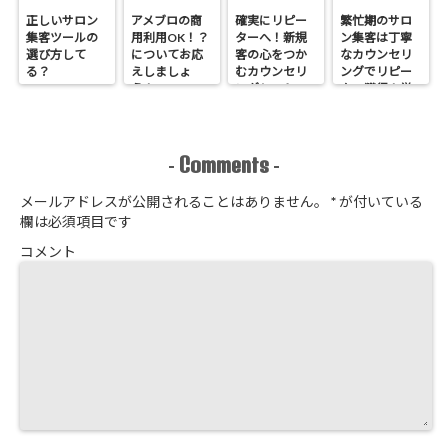
正しいサロン
アメブロの商
確実にリピー
繁忙期のサロ
集客ツールの
用利用OK！？
ターへ！新規
ン集客は丁寧
選び方して
についてお応
客の心をつか
なカウンセリ
る？
えしましょ
むカウンセリ
ングでリピー
う！
ングシートの
ター獲得！覚
作り方
悟はいいか、
そこのサロン
Comments
-
-
メールアドレスが公開されることはありません。
*
が付いている
欄は必須項目です
コメント