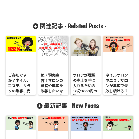
Related Posts
関連記事 -
-
ご存知です
超・現実宣
サロンが理想
ネイルサロン
か？ネイル、
言！サロンの
の売上を手に
やエステサロ
エステ、リラ
経営や集客を
入れるための
ンが集客で失
クの集客、売
改善したいな
10分1000円の
敗し続ける３
上に苦しむあ
ら、もっと論
壁
つの理由と改
なたが、120％
理的に考えよ
善策をお話し
New Posts
最新記事 -
-
売れる考え方
う
ちゃいます！