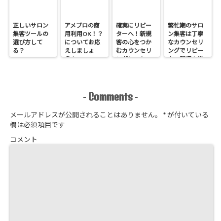
正しいサロン
アメブロの商
確実にリピー
繁忙期のサロ
集客ツールの
用利用OK！？
ターへ！新規
ン集客は丁寧
選び方して
についてお応
客の心をつか
なカウンセリ
る？
えしましょ
むカウンセリ
ングでリピー
う！
ングシートの
ター獲得！覚
作り方
悟はいいか、
そこのサロン
Comments
-
-
メールアドレスが公開されることはありません。
*
が付いている
欄は必須項目です
コメント