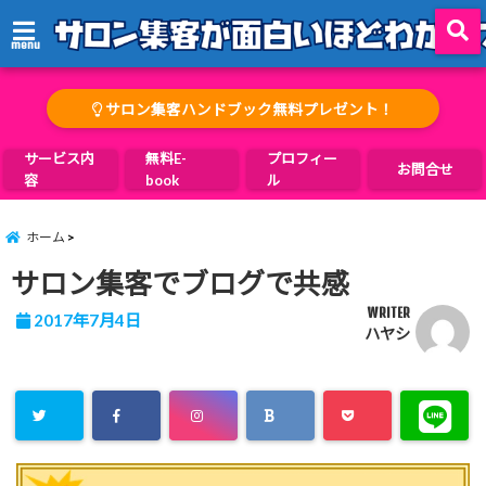
menu
サロン集客ハンドブック無料プレゼント！
サービス内
無料E-
プロフィー
お問合せ
容
book
ル
ホーム
サロン集客でブログで共感
WRITER
2017年7月4日
ハヤシ