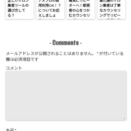
正しいサロン
アメブロの商
確実にリピー
繁忙期のサロ
集客ツールの
用利用OK！？
ターへ！新規
ン集客は丁寧
選び方して
についてお応
客の心をつか
なカウンセリ
る？
えしましょ
むカウンセリ
ングでリピー
う！
ングシートの
ター獲得！覚
作り方
悟はいいか、
そこのサロン
Comments
-
-
メールアドレスが公開されることはありません。
*
が付いている
欄は必須項目です
コメント
名前
*