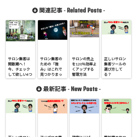
Related Posts
関連記事 -
-
サロン集客は
サロン集客の
サロンの売上
正しいサロン
閑散期へ！
ための「強
を120％効率よ
集客ツールの
今、チェック
み」はこれで
くアップする
選び方して
して欲しい4つ
見つかりまっ
管理方法
る？
のこと
せ！
New Posts
最新記事 -
-