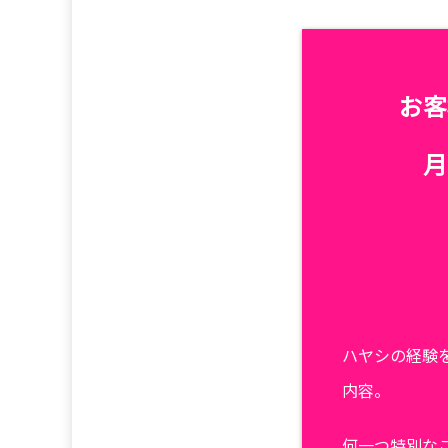
お客
月
ハヤシの経験
内容。
何一つ特別な