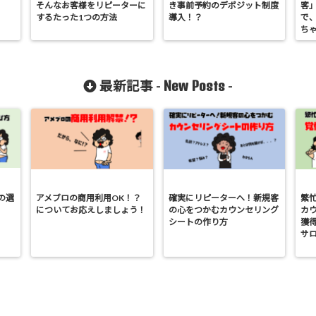
そんなお客様をリピーターに
き事前予約のデポジット制度
客
するたった1つの方法
導入！？
で
ち
New Posts
最新記事 -
-
の選
アメブロの商用利用OK！？
確実にリピーターへ！新規客
繁
についてお応えしましょう！
の心をつかむカウンセリング
カ
シートの作り方
獲
サ