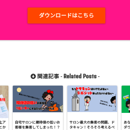
ダウンロードはこちら
Related Posts
関連記事 -
-
上ア
自宅サロンに期待値の低いお
サロン最大の集客の問題、ド
あ
とか
客様を集客してしまった！？
タキャン！そろそろ考えるべ
ダ