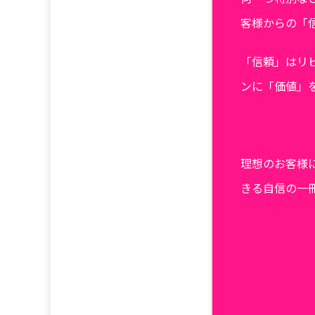
客様からの「
「信頼」はリ
ンに「価値」
理想のお客様
きる自信の一