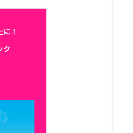
上に！
ック