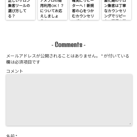
正しいサロン
アメブロの商
確実にリピー
繁忙期のサロ
集客ツールの
用利用OK！？
ターへ！新規
ン集客は丁寧
選び方して
についてお応
客の心をつか
なカウンセリ
る？
えしましょ
むカウンセリ
ングでリピー
う！
ングシートの
ター獲得！覚
作り方
悟はいいか、
そこのサロン
Comments
-
-
メールアドレスが公開されることはありません。
*
が付いている
欄は必須項目です
コメント
名前
*