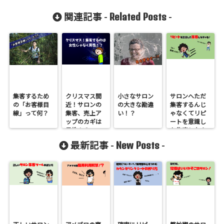
Related Posts
関連記事 -
-
集客するため
クリスマス間
小さなサロン
サロンへただ
の「お客様目
近！サロンの
の大きな勘違
集客するんじ
線」って何？
集客、売上ア
い！？
ゃなくてリピ
ップのカギは
ートを意識し
男性！？
た集客しなき
ゃね！
New Posts
最新記事 -
-