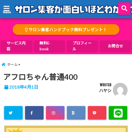
menu
サロン集客ハンドブック無料プレゼント！
サービス内
無料E-
プロフィー
お問合せ
容
book
ル
ホーム
アフロちゃん普通400
WRITER
2018年4月1日
ハヤシ