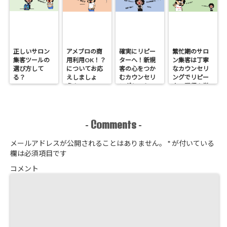
正しいサロン
アメブロの商
確実にリピー
繁忙期のサロ
集客ツールの
用利用OK！？
ターへ！新規
ン集客は丁寧
選び方して
についてお応
客の心をつか
なカウンセリ
る？
えしましょ
むカウンセリ
ングでリピー
う！
ングシートの
ター獲得！覚
作り方
悟はいいか、
そこのサロン
Comments
-
-
メールアドレスが公開されることはありません。
*
が付いている
欄は必須項目です
コメント