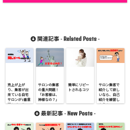
Related Posts
関連記事 -
-
売上が上が
サロンの集客
簡単にリピー
サロン集客で
り、集客が出
の重大問題！
トされるコツ
紹介して欲し
来ている自宅
「お客様は、
いなら、自己
サロンが1番意
神様なの？」
紹介を練習し
識しているこ
よう！
とは？明日か
New Posts
最新記事 -
-
ら、あなたも
変われます！