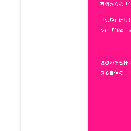
客様からの「
「信頼」はリ
ンに「価値」
理想のお客様
きる自信の一