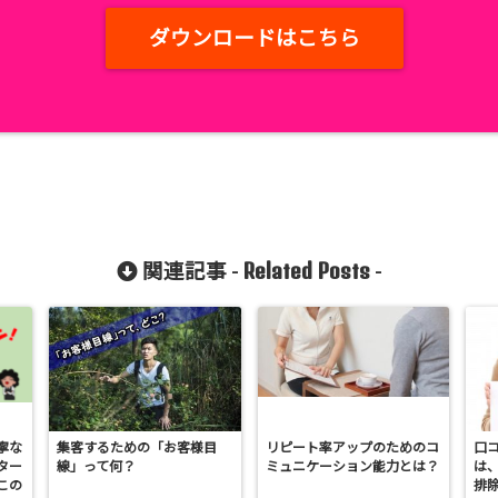
ダウンロードはこちら
Related Posts
関連記事 -
-
寧な
集客するための「お客様目
リピート率アップのためのコ
口
ター
線」って何？
ミュニケーション能力とは？
は、
この
排