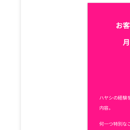
お客
月
ハヤシの経験
内容。
何一つ特別な