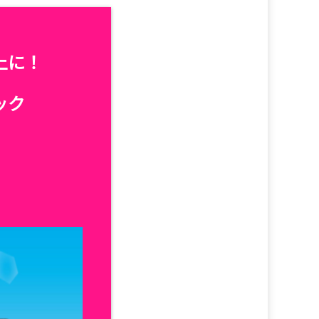
上に！
ック