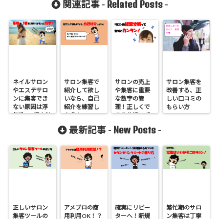
Related Posts
関連記事 -
-
ネイルサロン
サロン集客で
サロンの売上
サロン集客を
やエステサロ
紹介して欲し
や集客に重要
改善する、正
ンに集客でき
いなら、自己
な数字の管
しい口コミの
ない原因は浮
紹介を練習し
理！正しくで
もらい方
気性。1番を決
よう！
きる分析のポ
めればもっと
イントをまと
New Posts
最新記事 -
-
簡単！
めてみた
正しいサロン
アメブロの商
確実にリピー
繁忙期のサロ
集客ツールの
用利用OK！？
ターへ！新規
ン集客は丁寧