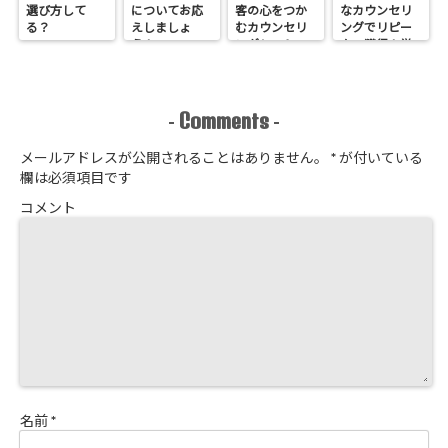
選び方して
についてお応
客の心をつか
なカウンセリ
る？
えしましょ
むカウンセリ
ングでリピー
う！
ングシートの
ター獲得！覚
作り方
悟はいいか、
そこのサロン
Comments
-
-
メールアドレスが公開されることはありません。
*
が付いている
欄は必須項目です
コメント
名前
*