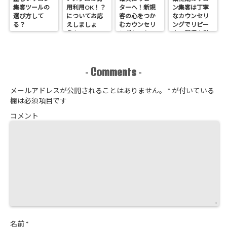
集客ツールの
用利用OK！？
ターへ！新規
ン集客は丁寧
選び方して
についてお応
客の心をつか
なカウンセリ
る？
えしましょ
むカウンセリ
ングでリピー
う！
ングシートの
ター獲得！覚
作り方
悟はいいか、
そこのサロン
Comments
-
-
メールアドレスが公開されることはありません。
*
が付いている
欄は必須項目です
コメント
名前
*