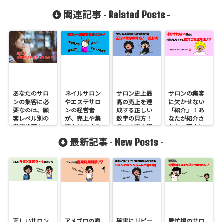
Related Posts
関連記事 -
-
あなたのサロ
ネイルサロン
サロン史上最
サロンの集客
ンの集客に必
やエステサロ
高の売上を達
に欠かせない
要なのは、顧
ンの経営者
成する正しい
「紹介」！あ
客レベル別の
が、売上や集
数字の見方！
なたが紹介さ
徹底検証！
客を拡大する
その１売上編
れない理由と
際の投資のポ
それを100％解
New Posts
最新記事 -
-
イント！
消するお願い
しなくても紹
介される集客
方法
正しいサロン
アメブロの商
確実にリピー
繁忙期のサロ