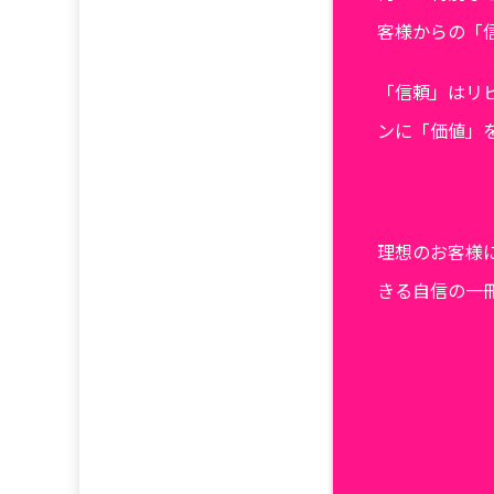
客様からの「
「信頼」はリ
ンに「価値」
理想のお客様
きる自信の一