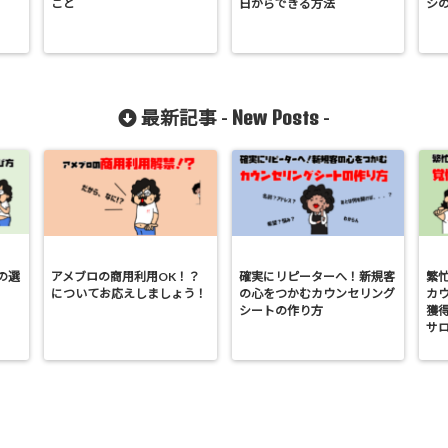
こと
日からできる方法
シ
New Posts
最新記事 -
-
の選
アメブロの商用利用OK！？
確実にリピーターへ！新規客
繁
についてお応えしましょう！
の心をつかむカウンセリング
カ
シートの作り方
獲
サ