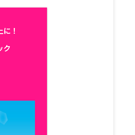
上に！
ック