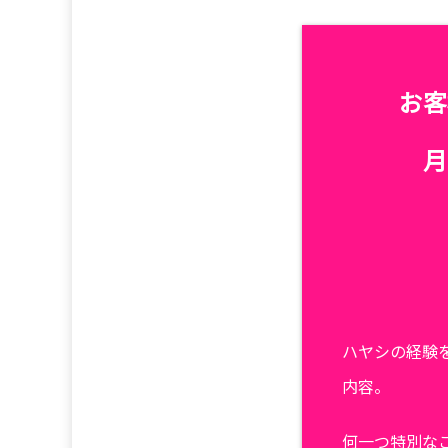
お客
月
ハヤシの経験
内容。
何一つ特別な