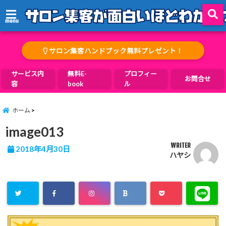
menu
サロン集客ハンドブック無料プレゼント！
サービス内
無料E-
プロフィー
お問合せ
容
book
ル
ホーム
image013
WRITER
2018年4月30日
ハヤシ