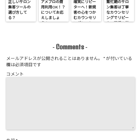
正しいサロン
アメブロの商
確実にリピー
繁忙期のサロ
集客ツールの
用利用OK！？
ターへ！新規
ン集客は丁寧
選び方して
についてお応
客の心をつか
なカウンセリ
る？
えしましょ
むカウンセリ
ングでリピー
う！
ングシートの
ター獲得！覚
作り方
悟はいいか、
そこのサロン
Comments
-
-
メールアドレスが公開されることはありません。
*
が付いている
欄は必須項目です
コメント