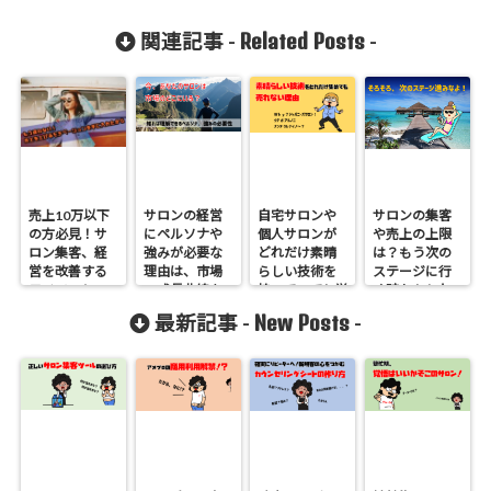
Related Posts
関連記事 -
-
売上10万以下
サロンの経営
自宅サロンや
サロンの集客
の方必見！サ
にペルソナや
個人サロンが
や売上の上限
ロン集客、経
強みが必要な
どれだけ素晴
は？もう次の
営を改善する
理由は、市場
らしい技術を
ステージに行
モチベーショ
の成長曲線を
持っていても単
く時かもしれ
ン
知れば100％理
価アップ、集
ません
New Posts
最新記事 -
-
解できる！
客アップにつ
ながらな
い！？たった
１つの理由