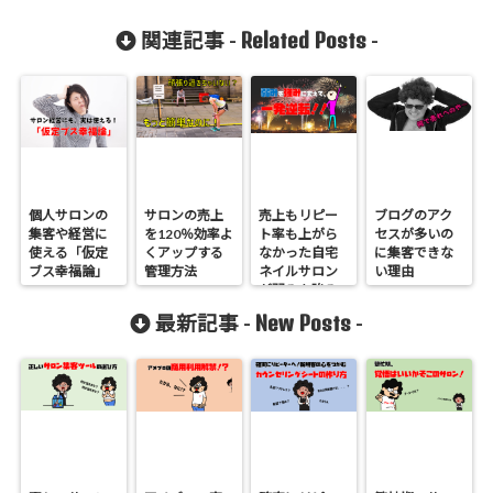
Related Posts
関連記事 -
-
個人サロンの
サロンの売上
売上もリピー
ブログのアク
集客や経営に
を120％効率よ
ト率も上がら
セスが多いの
使える「仮定
くアップする
なかった自宅
に集客できな
ブス幸福論」
管理方法
ネイルサロン
い理由
が弱みを強み
に変えて大逆
New Posts
最新記事 -
-
転！お客様を
ワクワクさせ
て信頼関係を
強固なものに