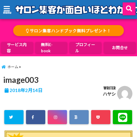
menu
サロン集客ハンドブック無料プレゼント！
サービス内
無料E-
プロフィー
お問合せ
容
book
ル
ホーム
image003
WRITER
2018年2月14日
ハヤシ