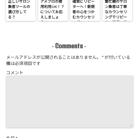
正しいサロン
アメブロの商
確実にリピー
繁忙期のサロ
集客ツールの
用利用OK！？
ターへ！新規
ン集客は丁寧
選び方して
についてお応
客の心をつか
なカウンセリ
る？
えしましょ
むカウンセリ
ングでリピー
う！
ングシートの
ター獲得！覚
作り方
悟はいいか、
そこのサロン
Comments
-
-
メールアドレスが公開されることはありません。
*
が付いている
欄は必須項目です
コメント