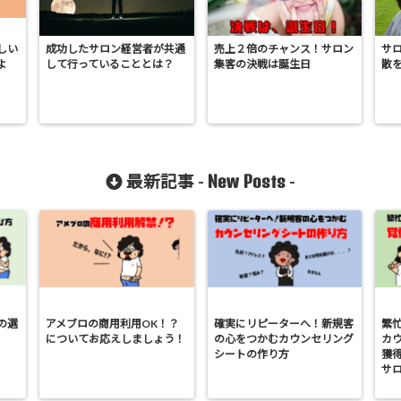
しい
成功したサロン経営者が共通
売上２倍のチャンス！サロン
サ
よ
して行っていることとは？
集客の決戦は誕生日
散
New Posts
最新記事 -
-
の選
アメブロの商用利用OK！？
確実にリピーターへ！新規客
繁
についてお応えしましょう！
の心をつかむカウンセリング
カ
シートの作り方
獲
サ