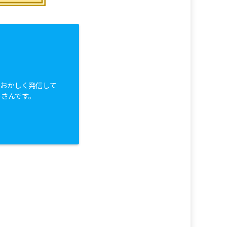
白おかしく発信して
っさんです。