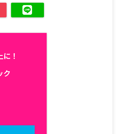
上に！
ック