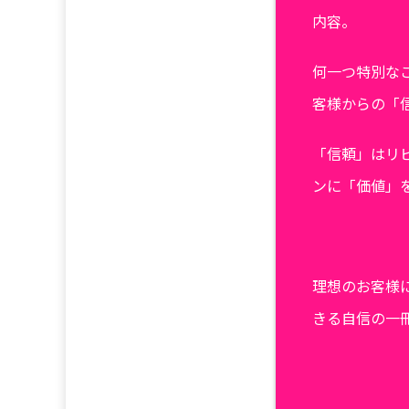
内容。
何一つ特別な
客様からの「
「信頼」はリ
ンに「価値」
理想のお客様
きる自信の一